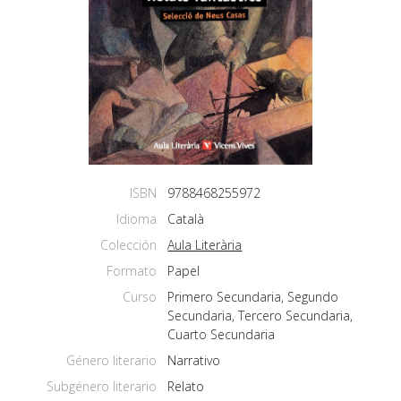
ISBN
9788468255972
Idioma
Català
Colección
Aula Literària
Formato
Papel
Curso
Primero Secundaria, Segundo
Secundaria, Tercero Secundaria,
Cuarto Secundaria
Género literario
Narrativo
Subgénero literario
Relato