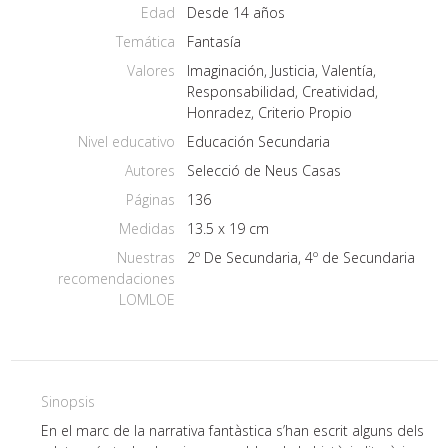
Edad
Desde 14 años
Temática
Fantasía
Valores
Imaginación, Justicia, Valentía,
Responsabilidad, Creatividad,
Honradez, Criterio Propio
Nivel educativo
Educación Secundaria
Autores
Selecció de Neus Casas
Páginas
136
Medidas
13.5 x 19 cm
Nuestras
2º De Secundaria, 4º de Secundaria
recomendaciones
LOMLOE
Sinopsis
En el marc de la narrativa fantàstica s’han escrit alguns dels