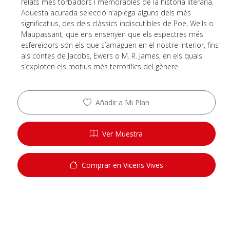
relats més torbadors i memorables de la història literària.
Aquesta acurada selecció n’aplega alguns dels més
significatius, des dels clàssics indiscutibles de Poe, Wells o
Maupassant, que ens ensenyen que els espectres més
esfereïdors són els que s’amaguen en el nostre interior, fins
als contes de Jacobs, Ewers o M. R. James, en els quals
s’exploten els motius més terrorífics del gènere.
Añadir a Mi Plan
Ver Muestra
Comprar en Vicens Vives