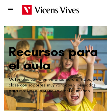

Recursos para
el aula
Materiales complementarios para el trabajo en
clase con soportes muy variados y pensados
para motivar el aprendizaje del alumnado.